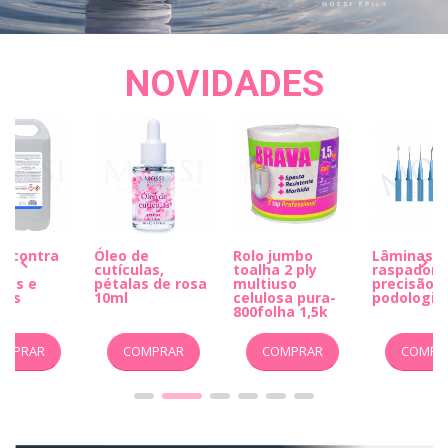
NOVIDADES
a contra
Óleo de
Rolo jumbo
Lâminas e
s
cutículas,
toalha 2 ply
raspadore
ias e
pétalas de rosa
multiuso
precisão p
5lts
10ml
celulosa pura-
podologia
800folha 1,5k
OMPRAR
COMPRAR
COMPRAR
COMPR