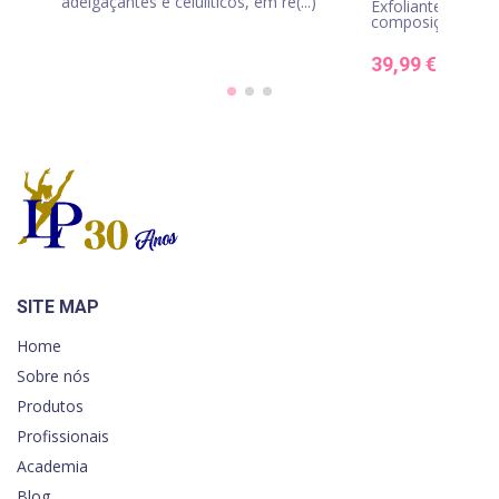
adelgaçantes e celulíticos, em re(...)
Exfoliante corpor
composição em óxi
39,99 €
SITE MAP
Home
Sobre nós
Produtos
Profissionais
Academia
Blog