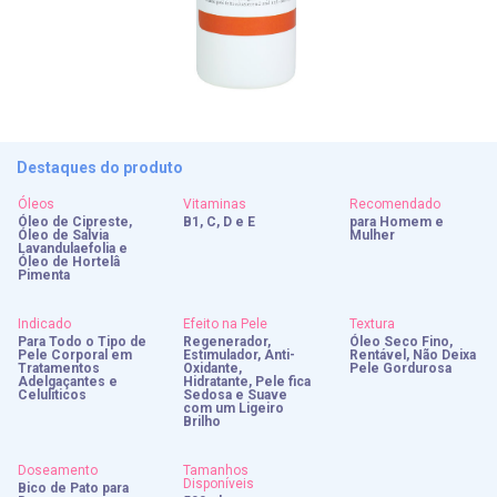
Destaques do produto
Óleos
Vitaminas
Recomendado
Óleo de Cipreste,
B1, C, D e E
para Homem e
Óleo de Salvia
Mulher
Lavandulaefolia e
Óleo de Hortelâ
Pimenta
Indicado
Efeito na Pele
Textura
Para Todo o Tipo de
Regenerador,
Óleo Seco Fino,
Pele Corporal em
Estimulador, Anti-
Rentável, Não Deixa
Tratamentos
Oxidante,
Pele Gordurosa
Adelgaçantes e
Hidratante, Pele fica
Celuliticos
Sedosa e Suave
com um Ligeiro
Brilho
Doseamento
Tamanhos
Disponíveis
Bico de Pato para