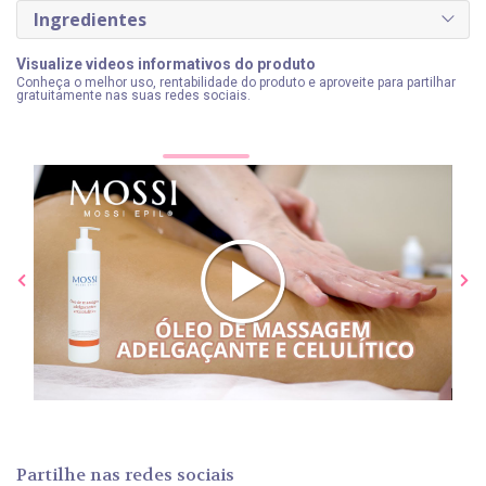
antifúngico e anti-reumático, ajuda em condições de pele
Ingredientes
como dermatite e psoríase. O óleo essencial ajuda a
prevenir a celulite.
Visualize videos informativos do produto
Conheça o melhor uso, rentabilidade do produto e aproveite para partilhar
gratuitamente nas suas redes sociais.
Mentha Piperita Oil ( Óleo de Hortelâ Pimenta ):
Acalma e alivia irritações e prurido na epiderme, eficaz
contra dermatites, acne, queimaduras solares.
Mossi Epil.
Partilhe nas redes sociais