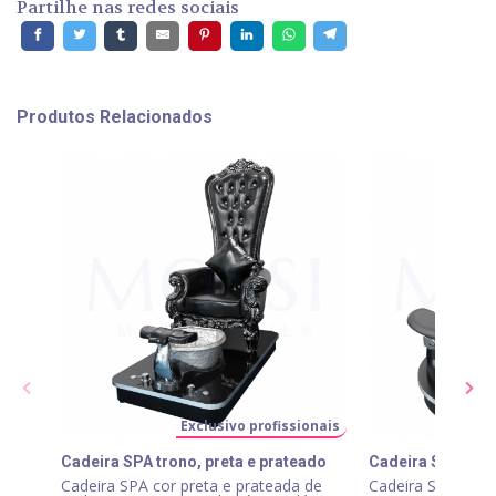
Partilhe nas redes sociais
Produtos Relacionados
Exclusivo profissionais
E
Cadeira SPA trono, preta e prateado
Cadeira SPA, pret
Cadeira SPA cor preta e prateada de
Cadeira SPA preta