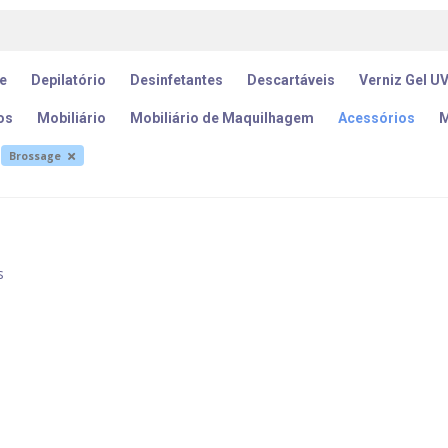
e
Depilatório
Desinfetantes
Descartáveis
Verniz Gel U
os
Mobiliário
Mobiliário de Maquilhagem
Acessórios
M
Brossage
s