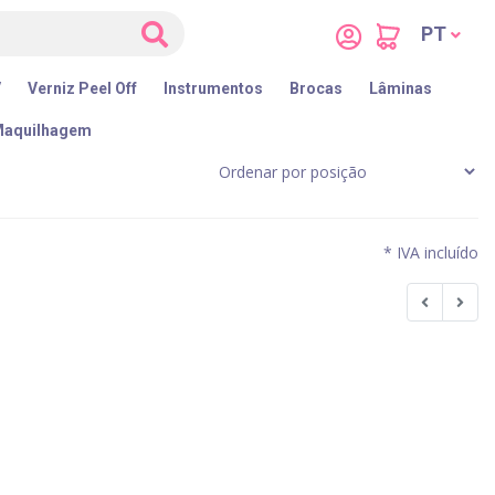
PT
V
Verniz Peel Off
Instrumentos
Brocas
Lâminas
aquilhagem
* IVA incluído