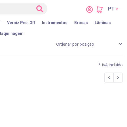
PT
V
Verniz Peel Off
Instrumentos
Brocas
Lâminas
aquilhagem
* IVA incluído