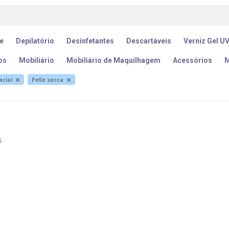
e
Depilatório
Desinfetantes
Descartáveis
Verniz Gel U
os
Mobiliário
Mobiliário de Maquilhagem
Acessórios
M
acial
Pelle secca
s