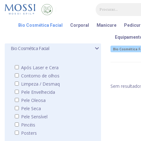
Painel de Gerenciamento de Cookies
Bio Cosmética Facial
Corporal
Manicure
Pedicur
Equipament
Bio Cosmética Facial
Bio Cosmética F
Após Laser e Cera
Contorno de olhos
Limpeza / Desmaq
Sem resultado
Pele Envelhecida
Pele Oleosa
Pele Seca
Pele Sensível
Pincéis
Posters