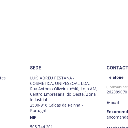
SEDE
CONTAC
tes
LUÍS ABREU PESTANA -
Telefone
COSMÉTICA, UNIPESSOAL LDA.
(Chamada para
Rua António Oliveira, nº40, Loja AM,
262889070
Centro Empresarial do Oeste, Zona
Industrial
E-mail
2500-916 Caldas da Rainha -
Portugal
Encomend
encomenda
NIF
505 744 201