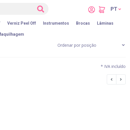
PT
V
Verniz Peel Off
Instrumentos
Brocas
Lâminas
aquilhagem
* IVA incluído