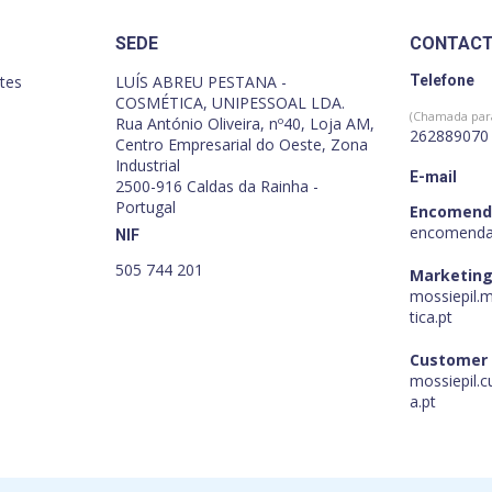
SEDE
CONTAC
tes
LUÍS ABREU PESTANA -
Telefone
COSMÉTICA, UNIPESSOAL LDA.
(Chamada para
Rua António Oliveira, nº40, Loja AM,
262889070
Centro Empresarial do Oeste, Zona
Industrial
E-mail
2500-916 Caldas da Rainha -
Portugal
Encomend
encomenda
NIF
505 744 201
Marketing
mossiepil.
tica.pt
Customer
mossiepil.
a.pt