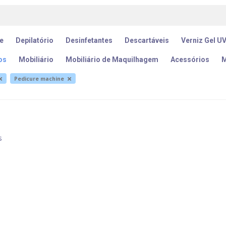
e
Depilatório
Desinfetantes
Descartáveis
Verniz Gel U
os
Mobiliário
Mobiliário de Maquilhagem
Acessórios
M
Pedicure machine
s